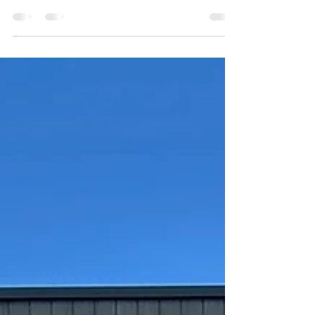
イベント
春のおタカラ祭 開催のお知らせ
｜タカラスタンダード
こんにちは！鮫島工業です🦈 今回は、イベントの
お知らせです。 春の住まいづくりを応援するイベ
ント、 「春のおタカラ祭」を開催します。 タカラ
スタンダードの キッチン・お風呂・洗面化粧台な
ど、 水まわり設備を実際に見て・触れて・相談で
きるイベントです。 これからリフォームを検討さ
れている方はもちろん、 「いつかは…」と考えて
いる方も、ぜひお気軽にご覧ください😊 イベント
内容 タカラスタンダード商品の展示 水まわりリフ
ォームのご相談 キッチン・お風呂・洗面化粧台の
ご案内 開催概要 開催期間 2026年2月28日
（土）〜3月8日（日） 会場 タカラスタンダード
ショールーム ※開催時間・会場の詳細は、下記チ
ラシをご確認ください。 チラシはこちら イベント
の詳細は、下記チラシをご覧ください。 チラシ
PDFはこちら👇 ご相談・ご参加について リフォー