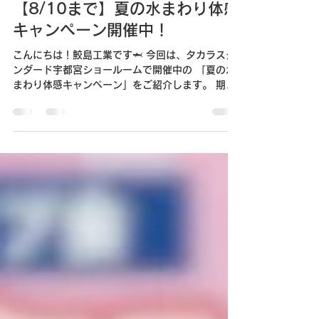
7 日前
読了時間: 2分
チラシ情報
【8/10まで】夏の水まわり体感
キャンペーン開催中！
こんにちは！鮫島工業です🦈 今回は、タカラスタ
ンダード宇都宮ショールームで開催中の 「夏の水
まわり体感キャンペーン」をご紹介します。 期間
限定のキャンペーンとなっておりますので、 水ま
わりリフォームをご検討中の方は、この機会にぜ
ひショールームへお越しください。 夏の水まわり
体感キャンペーン開催中！ タカラスタンダード宇
都宮ショールームでは、 2026年8月10日（月）
まで「夏の水まわり体感キャンペーン」を開催し
ています。 キャンペーンの対象や来場特典、対象
商品などの詳細は、下記チラシをご確認くださ
い。 夏の水まわり体感キャンペーンチラシはこち
ら👇（PDF） ショールームで最新の水まわり設備
を体感 ショールームでは、キッチン・システムバ