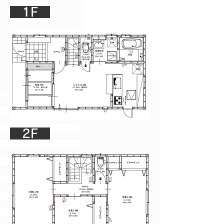
​ 1F
​ 2F