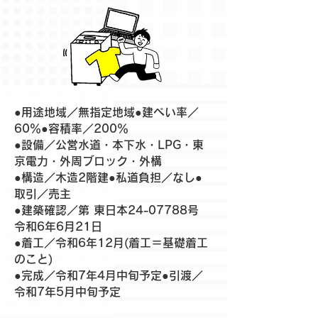
●用途地域／無指定地域●建ぺい率／
60％●容積率／200％
●設備／公営水道・本下水・LPG・東
京電力・外周ブロック・外構
●構造／木造2階建●私道負担／なし●
取引／売主
●建築確認／第 東日本24-07788号
令和6年6月21日
●着工／令和6年12月(着工＝基礎着工
のこと)
●完成／令和7年4月中旬予定●引渡／
令和7年5月中旬予定