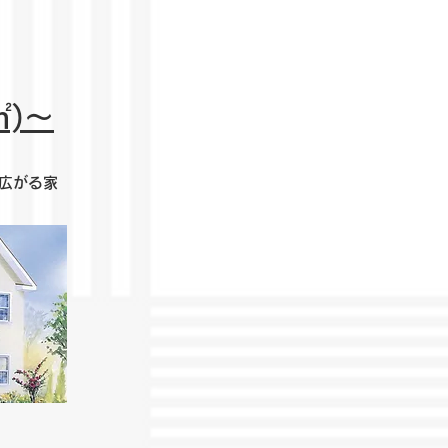
㎡)～
広がる家