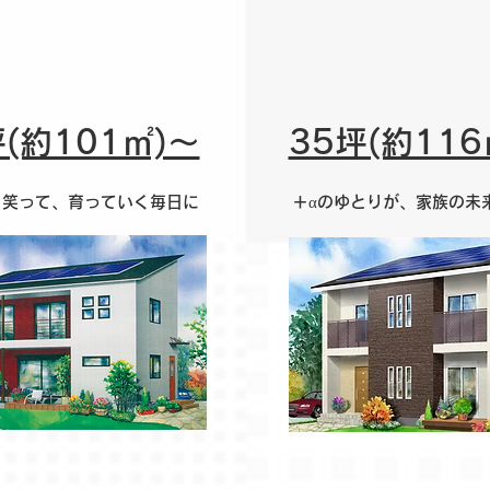
坪(約101㎡)～
35坪(約116
、笑って、育っていく毎日に
＋αのゆとりが、家族の未