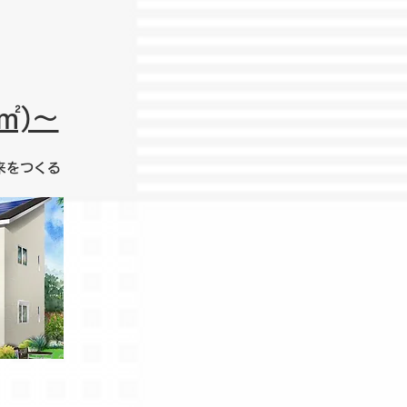
㎡)～
来をつくる