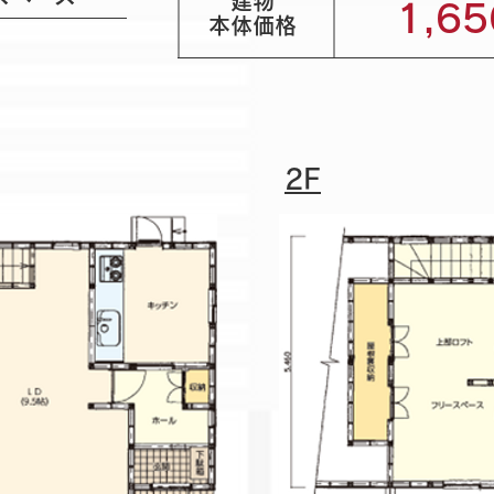
建物
1,65
​本体価格
2F