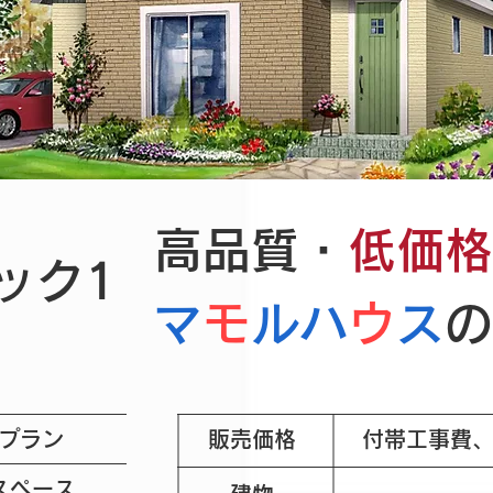
高品質・
低価格
ック1
マ
モ
ルハ
ウ
ス
の
プラン
販売価格
付帯工事費
スペース