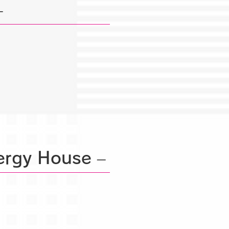
–
ergy House –