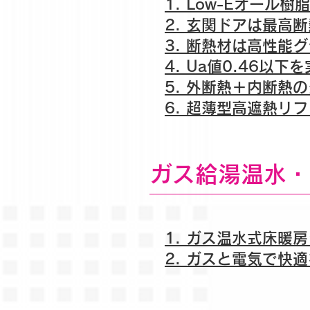
1. Low-Eオール
2. 玄関ドアは最高断
3. 断熱材は高性能
4. Ua値0.46以下
5. 外断熱＋内断熱
6. 超薄型高遮熱リ
ガス給湯温水・
1. ガス温水式床暖
2. ガスと電気で快