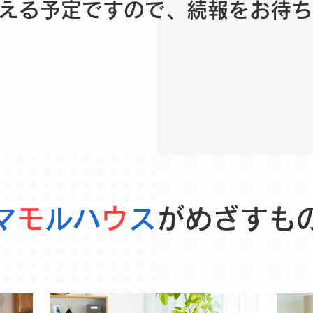
える予定ですので、続報をお待ち
マ
モ
ルハ
ウ
ス
がめざすもの