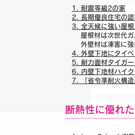
1. 耐震等級2の家
2. 長期優良住宅の
3. 全天候に強い屋
屋根材は次世代ガ
外壁材は凍害に強い
4. 外壁下地にタイ
5. 耐力面材タイガ
6. 内壁下地材ハイ
7. 「省令準耐火構
断熱性に優れた