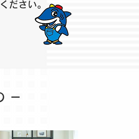
ください。
 －