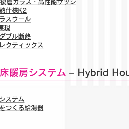
樹脂複層ガラス・高性能サッシ
熱仕様K2
グラスウール
を実現
のダブル断熱
フレクティックス
床暖房システム
– Hybrid Ho
房システム
適をつくる給湯器