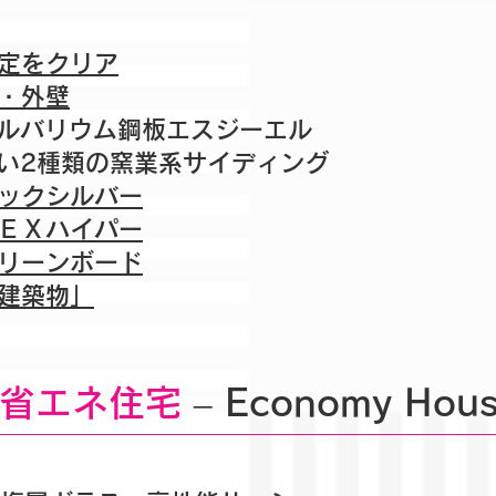
認定をクリア
根・外壁
ルバリウム鋼板エスジーエル
2種類の窯業系サイディング
ベックシルバー
ーＥＸハイパー
クリーンボード
造建築物」
省エネ住宅
– Economy Hous