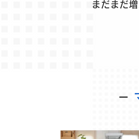
まだまだ増
－