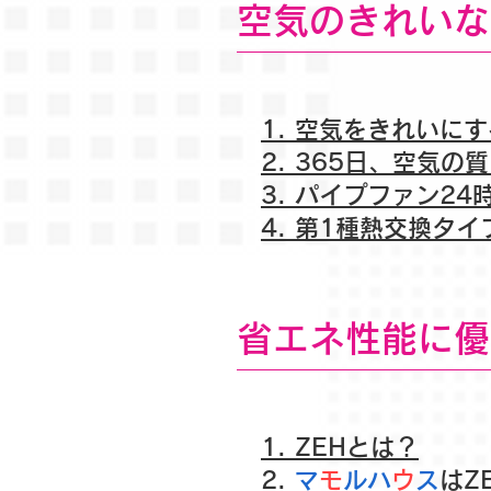
空気のきれいな
1. 空気をきれいに
2. 365日、空気
3. パイプファン2
4. 第1種熱交換タ
省エネ性能に優
1. ZEHとは？
2.
マ
モ
ルハ
ウ
ス
はZ