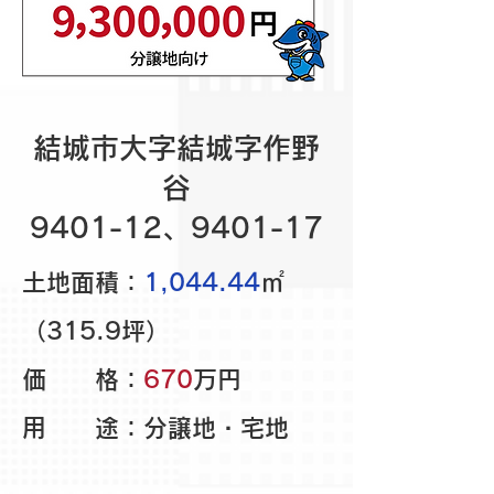
​結城市大字結城字作野
谷
9401-12、9401-17
土地面積：
1,044.44
㎡
（315.9坪）
価 格：
670
万円
用 途：分譲地・宅地